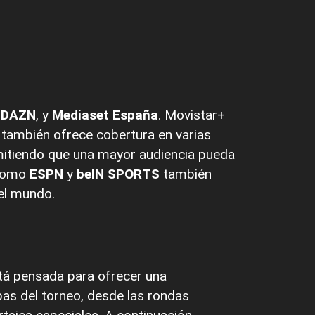
,
DAZN
, y
Mediaset España
. Movistar+
 también ofrece cobertura en varias
rmitiendo que una mayor audiencia pueda
 como
ESPN
y
beIN SPORTS
también
del mundo.
stá pensada para ofrecer una
pas del torneo, desde las rondas