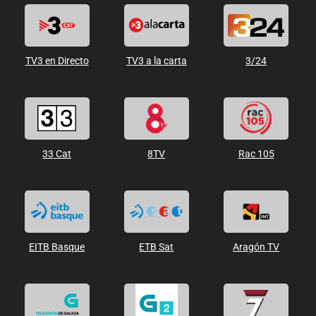
TV3 en Directo
TV3 a la carta
3/24
33 Cat
8TV
Rac 105
EITB Basque
ETB Sat
Aragón TV