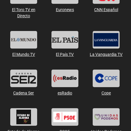
El Toro TV en
Euronews
CNN Español
Directo
El Mundo TV
El País TV
La Vanguardia TV
Cadena Ser
esRadio
Cope