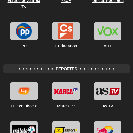
Estado de Alarma
PSOE
Unidas Podemos
TV
PP
Ciudadanos
VOX
DEPORTES
TDP en Directo
Marca TV
As TV