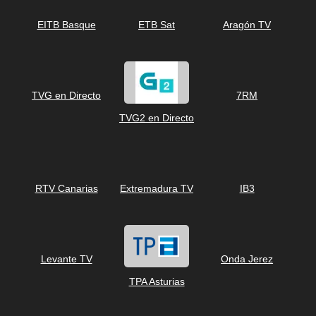
EITB Basque
ETB Sat
Aragón TV
TVG en Directo
7RM
TVG2 en Directo
RTV Canarias
Extremadura TV
IB3
Levante TV
Onda Jerez
TPA Asturias