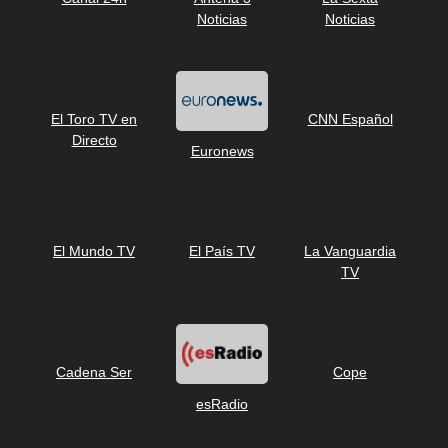
Noticias
Noticias
El Toro TV en
CNN Español
Directo
Euronews
El Mundo TV
El País TV
La Vanguardia
TV
Cadena Ser
Cope
esRadio