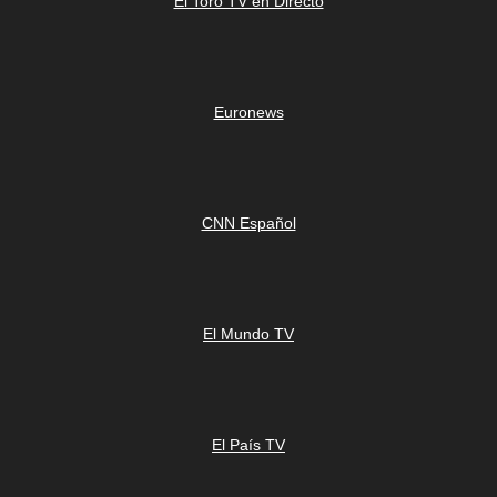
El Toro TV en Directo
Euronews
CNN Español
El Mundo TV
El País TV