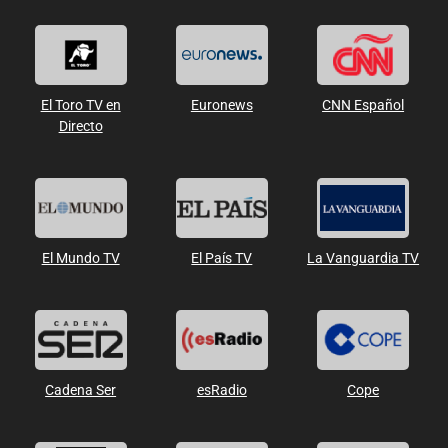
El Toro TV en
Euronews
CNN Español
Directo
El Mundo TV
El País TV
La Vanguardia TV
Cadena Ser
esRadio
Cope