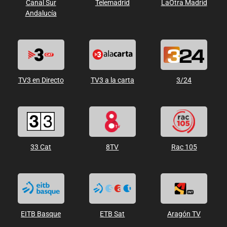
Canal Sur
Telemadrid
LaOtra Madrid
Andalucía
TV3 en Directo
TV3 a la carta
3/24
33 Cat
8TV
Rac 105
EITB Basque
ETB Sat
Aragón TV